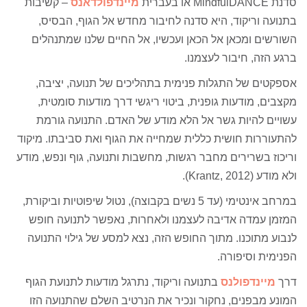
סדנת MindfulDANCE או בעברית
מיינדפולדאנס
– קשיבות
בתנועה וריקוד, היא סדנה לחיבור מחדש אל הגוף, הבסיס,
השורשים ומכאן אל הכאן ועכשיו, אל החיים שלנו שמתנהלים
ברגע הזה, חיבור לעצמנו.
אספקטים של התגלות פנימית בתהליכים של תנועה, יציבה,
מקצבים, מודעות גופנית, ביטוי ריגשי דרך מודעות סומטית,
עשויים להיות גשר אל הלא מודע של האדם. התנועה גורמת
להתעוררות חושית כללית שמחייה את הגוף ואת סביבתו. מיקוד
וריכוז בשרירים מחבר רגשות, מחשבות ותנועה, גוף ונפש, מודע
ולא מודע (Krantz, 2012).
במרחב אינטימי (עד 5 נשים בקבוצה), נטול שיפוטיות וביקורת,
המזמן עמדה אדיבה לעצמנו ולאחרות, נאפשר לתנועה חופש
לנבוע מתוכנו. מתוך החופש הזה, נצא למסע של גילוי התנועה
הפנימית וסיפורה.
דרך
מיינדפולנס
בתנועה וריקוד, נתרגל מודעות לתנועת הגוף
המונע מבפנים, נחקור ונכיר את הנרטיב השלם שהתנועה הזו