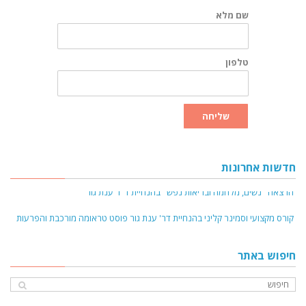
שם מלא
טלפון
שליחה
חדשות אחרונות
הרצאה "נשים, מלחמה ובריאות נפש" בהנחיית ד"ר ענת גור
קורס מקצועי וסמינר קליני בהנחיית דר' ענת גור פוסט טראומה מורכבת והפרעות
דיסוציאציה נובמבר 2024
חיפוש באתר
קורס מקצועי והדרכה קלינית - טיפול בהפרעות אכילה על רקע פגיעות מיניות
בילדות - ינואר 2025
קורס פסיכולוגיה של האישה ודרכי טיפול מותאמות - אפריל 25