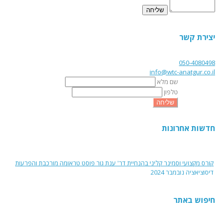
יצירת קשר
050-4080498
info@wtc-anatgur.co.il
שם מלא
טלפון
שליחה
חדשות אחרונות
הרצאה "נשים, מלחמה ובריאות נפש" בהנחיית ד"ר ענת גור
קורס מקצועי וסמינר קליני בהנחיית דר' ענת גור פוסט טראומה מורכבת והפרעות
דיסוציאציה נובמבר 2024
קורס מקצועי והדרכה קלינית - טיפול בהפרעות אכילה על רקע פגיעות מיניות בילדות
- ינואר 2025
חיפוש באתר
קורס פסיכולוגיה של האישה ודרכי טיפול מותאמות - אפריל 25