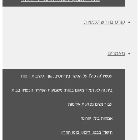
קורסים והשתלמויות
מאמרים
עכשיו ‘זה פה’! על הקשר בין יחסים, גוף, קשיבות וויסות
בית זה לא תמיד מקום בטוח: משמעות השהייה הכפויה בבית
עבור נשים נפגעות אלימות
אמהות בימי קורונה
ה”שד” בבטן: דיכאון בזמן ההריון