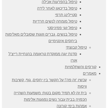
טיפול בהפרעות אכילה
טיפול בדיכאון לאחר לידה
סטיילינג תרפי
טיפול מומחה לנשים חרדיות
טיפול זוגי פמיניסטי
טיפול בנשים, גברים וזוגות שסובלים מאלימות
ביחסים אינטימיים
טיפול קבוצתי
סדנת יוגה ממוקדת טראומה בהנחיית רייצ’ל
אורן
קורסים והשתלמויות
מאמרים
עכשיו ‘זה פה’! על הקשר בין יחסים, גוף, קשיבות
וויסות
בית זה לא תמיד מקום בטוח: משמעות השהייה
הכפויה בבית עבור נשים נפגעות אלימות
אמהות בימי קורונה