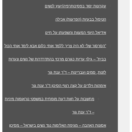
עקרונות יסוד בפסיכותרפיה/יעוץ לנשים
הטיפול בבעיות (הפרעות) אכילה
אידיאל היופי המעוות והשפעתו על חיינו
“הסרסור שלי לא היה צריך ללמד אותי כלום אבא לימד אותי הכול
בבית” – גילוי עריות כגורם מרכזי בהתדרדרות של נשים ונערות
לזנות, סמים ועבריינות – ד”ר ענת גור
אימהות וילדים על קצה רצף הסיכון ד”ר ענת גור
מחשבות על חוות דעת מומחית במשפטי טראומות מיניות
– ד”ר ענת גור
אסונות האהבה – מגיפת האלימות נגד נשים בישראל – מסיכון