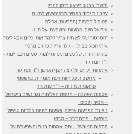
ה”שד” בבטן: דיכאון בזמן ההריון
עקרונות יסוד בפסיכותרפיה/יעוץ לנשים
הטיפול בבעיות (הפרעות) אכילה
אידיאל היופי המעוות והשפעתו על חיינו
“הסרסור שלי לא היה צריך ללמד אותי כלום אבא לימד
אותי הכול בבית” – גילוי עריות כגורם מרכזי
בהתדרדרות של נשים ונערות לזנות, סמים ועבריינות –
ד”ר ענת גור
אימהות וילדים על קצה רצף הסיכון ד”ר ענת גור
מחשבות על חוות דעת מומחית במשפטי
טראומות מיניות – ד”ר ענת גור
אסונות האהבה – מגיפת האלימות נגד נשים בישראל
– מסיכון לסיכוי
גוף זר: הפרעות אכילה, פגיעות מיניות בילדות וטיפול
מותאם – פתח דבר + מבוא
התפוח המורעל – יחסי אמהות בנות והשפעתם על