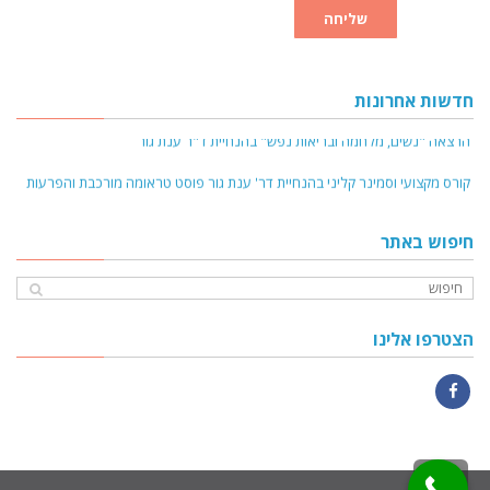
שליחה
חדשות אחרונות
הרצאה "נשים, מלחמה ובריאות נפש" בהנחיית ד"ר ענת גור
קורס מקצועי וסמינר קליני בהנחיית דר' ענת גור פוסט טראומה מורכבת והפרעות
דיסוציאציה נובמבר 2024
חיפוש באתר
קורס מקצועי והדרכה קלינית - טיפול בהפרעות אכילה על רקע פגיעות מיניות
בילדות - ינואר 2025
קורס פסיכולוגיה של האישה ודרכי טיפול מותאמות - אפריל 25
הצטרפו אלינו
ראיון עם ד״ר ענת גור בפודקאסט של ד"ר אפרת לירז
Facebook
גלילה