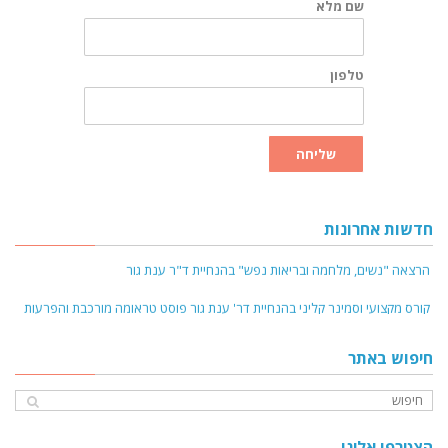
שם מלא
טלפון
שליחה
חדשות אחרונות
הרצאה "נשים, מלחמה ובריאות נפש" בהנחיית ד"ר ענת גור
קורס מקצועי וסמינר קליני בהנחיית דר' ענת גור פוסט טראומה מורכבת והפרעות
דיסוציאציה נובמבר 2024
חיפוש באתר
קורס מקצועי והדרכה קלינית - טיפול בהפרעות אכילה על רקע פגיעות מיניות
בילדות - ינואר 2025
קורס פסיכולוגיה של האישה ודרכי טיפול מותאמות - אפריל 25
הצטרפו אלינו