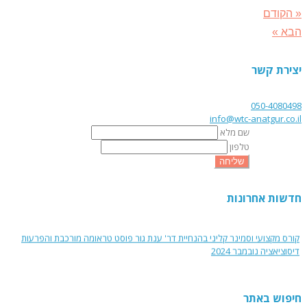
« הקודם
הבא »
יצירת קשר
050-4080498
info@wtc-anatgur.co.il
שם מלא
טלפון
שליחה
חדשות אחרונות
הרצאה "נשים, מלחמה ובריאות נפש" בהנחיית ד"ר ענת גור
קורס מקצועי וסמינר קליני בהנחיית דר' ענת גור פוסט טראומה מורכבת והפרעות
דיסוציאציה נובמבר 2024
קורס מקצועי והדרכה קלינית - טיפול בהפרעות אכילה על רקע פגיעות מיניות בילדות
- ינואר 2025
חיפוש באתר