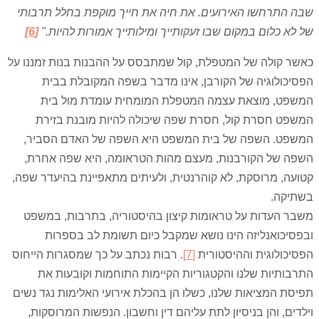
שבה התרחשו האירועים. את חיה את חייך מוקפת בחלל תרבותי
של לא כלום במקום שבו זעקותייך ומילותייך אמורות להיות
."
[6]
כאשר קולה של המטפלת, קול שמתבסס על ההבנות בנות זמננו על
הפסיכולוגיה של הקורבן, אינו מדבר בשפה המקובלת בבית
המשפט, מוצאת עצמה המטפלת המומחית עומדת מול בית
המשפט חסרת קול, חסרת שפה שיכולה להיות מובנת בזירת
המשפט. השפה של בית המשפט היא השפה של האדם הסביר,
השפה של הקורבנות, מעצם מהות הטראומה, היא שפה אחרת,
קטועה, מרוסקת, לא קוהרנטית, ולעיתים מתאפיינת בהיעדר שפה,
בשתיקה.
משבר העדות על טראומות קיצון בהיסטוריה, בתרבות, במשפט
ובפסיכואנליזה הינו נושא שמקבל כיום תשומת לב בספרות
הפסיכולוגית וההיסטורית
[7]
. רבות נכתב על כך שמסגרות הייחוס
התרבותיות שלנו והקטגוריות הקיימות התוחמות וקובעות את
תפיסת המציאות שלנו, כשלו הן בהכלת אירועי האלימות נגד נשים
וילדים, והן בניסיון לתת עליהם דין וחשבון. הנפשות המרוסקות,