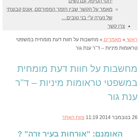
יחסי הטיפול עם נשים
מאמר על הקשר שבין הזמר המפורסם, אונס קבוצתי
של נערה ע”י בני טובים…
צרו קשר
ראשי
»
מאמרים
»
מחשבות על חוות דעת מומחית במשפטי
טראומות מיניות – ד"ר ענת גור
מחשבות על חוות דעת מומחית
במשפטי טראומות מיניות – ד"ר
ענת גור
26 בנובמבר 2014
11:19
צוות האתר
האומנם: "אורחות בעיר זרה
" ?