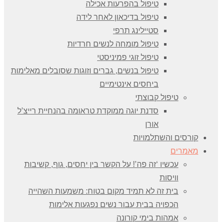
טיפול בהפרעות אכילה
טיפול בדיכאון לאחר לידה
סטיילינג תרפי
טיפול מומחה לנשים חרדיות
טיפול זוגי פמיניסטי
טיפול בנשים, גברים וזוגות שסובלים מאלימות
ביחסים אינטימיים
טיפול קבוצתי
סדנת יוגה ממוקדת טראומה בהנחיית רייצ’ל
אורן
קורסים והשתלמויות
מאמרים
עכשיו ‘זה פה’! על הקשר בין יחסים, גוף, קשיבות
וויסות
בית זה לא תמיד מקום בטוח: משמעות השהייה
הכפויה בבית עבור נשים נפגעות אלימות
אמהות בימי קורונה