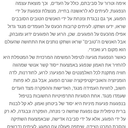
אימה וטרור על סביבתם, כולל על העדים, וכך מוצאת עצמה
הנפגעת, לעיתים לא לראשונה בחייה, מנוצלת ונפגעת על ידי
הפוגע, אך גם נבגדת ונזנחת על ידי האנשים הטובים הסובבים
שראו, ידעו ושתקו. לעיתים קרובות הכעס על העומדים מנגד גדול
אפילו מהכעס על הפוגעים. שכן, הרוע של הפוגעים ידוע ומובהק,
אבל האנשים ה"טובים" שראו ושתקו נותנים את התחושה שהעולם
הוא מקום רע ואכזרי.
כאשר הנפגעת מגיעה לטיפול המשימה המרכזית של המטפלת היא
להחזיר את האמון שנפגע באמצעות ייסוד קשר אנושי שמהווה
חוויה מתקנת לכל האלמנטים של הפגיעה: לרוע, לחודרנות, לדה
הומניזציה והאובייקטיפיקציה שגרם הפוגע, אבל גם, לא פחות
חשוב, לחוויות העמידה מנגד, האדישות וההפקרה מצד העדים
שעמדו מנגד. אחת הסוגיות התרפויטיות החשובות בטיפול
בנפגעות פגיעות מיניות היא יסוד של ביטחון ואמון. לא קל לבנות
ברית טיפולית עם נפגעת שחשה כי נזנחה, הופקרה ונבגדה, לא רק
על ידי הפוגע, אלא על ידי סביבה אדישה, שבאמצעות השתיקה
והסבת המבט הצידה, שיתפה פעולה עם הפוגע. לעיתים נדרשים