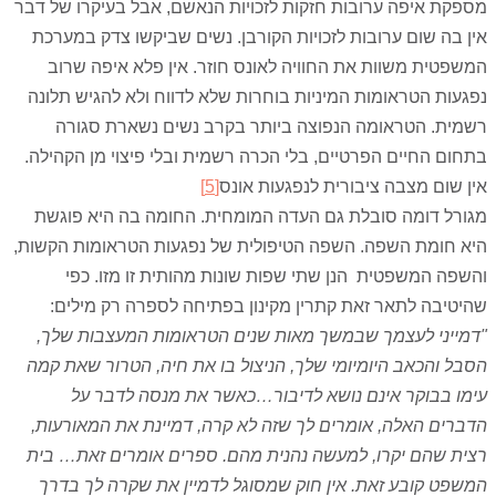
מספקת איפה ערובות חזקות לזכויות הנאשם, אבל בעיקרו של דבר
אין בה שום ערובות לזכויות הקורבן. נשים שביקשו צדק במערכת
המשפטית משוות את החוויה לאונס חוזר. אין פלא איפה שרוב
נפגעות הטראומות המיניות בוחרות שלא לדווח ולא להגיש תלונה
רשמית. הטראומה הנפוצה ביותר בקרב נשים נשארת סגורה
בתחום החיים הפרטיים, בלי הכרה רשמית ובלי פיצוי מן הקהילה.
אין שום מצבה ציבורית לנפגעות אונס
[5]
מגורל דומה סובלת גם העדה המומחית. החומה בה היא פוגשת
היא חומת השפה. השפה הטיפולית של נפגעות הטראומות הקשות,
והשפה המשפטית הנן שתי שפות שונות מהותית זו מזו. כפי
שהיטיבה לתאר זאת קתרין מקינון בפתיחה לספרה רק מילים:
"
דמייני לעצמך שבמשך מאות שנים הטראומות המעצבות שלך,
הסבל והכאב היומיומי שלך, הניצול בו את חיה, הטרור שאת קמה
עימו בבוקר אינם נושא לדיבור…כאשר את מנסה לדבר על
הדברים האלה, אומרים לך שזה לא קרה, דמיינת את המאורעות,
רצית שהם יקרו, למעשה נהנית מהם. ספרים אומרים זאת… בית
המשפט קובע זאת. אין חוק
שמסוגל לדמיין את שקרה לך בדרך