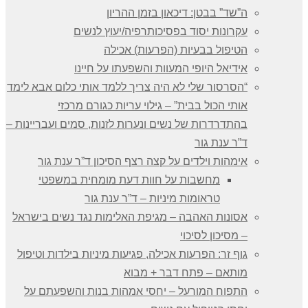
ה”שד” בבטן: דיכאון בזמן ההריון
עקרונות יסוד בפסיכותרפיה/יעוץ לנשים
הטיפול בבעיות (הפרעות) אכילה
אידיאל היופי המעוות והשפעתו על חיינו
“הסרסור שלי לא היה צריך ללמד אותי כלום אבא לימד
אותי הכול בבית” – גילוי עריות כגורם מרכזי
בהתדרדרות של נשים ונערות לזנות, סמים ועבריינות –
ד”ר ענת גור
אימהות וילדים על קצה רצף הסיכון ד”ר ענת גור
מחשבות על חוות דעת מומחית במשפטי
טראומות מיניות – ד”ר ענת גור
אסונות האהבה – מגיפת האלימות נגד נשים בישראל
– מסיכון לסיכוי
גוף זר: הפרעות אכילה, פגיעות מיניות בילדות וטיפול
מותאם – פתח דבר + מבוא
התפוח המורעל – יחסי אמהות בנות והשפעתם על