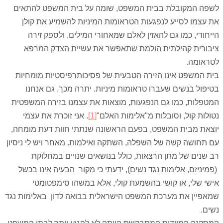
לשפה המקובלת בבית המשפט, שומה על בית המשפט להתאים
את עצמו לסייע לנפגעות הטראומות המיניות להשמיע את קולן
הייחודי, כמו גם להאזין לאלם שמאחורי המילים, ולספק זירה
ציבורית קהילתית הולמת שתאפשר את עשיית הצדק המרפא
לטראומה.
בית המשפט אינו הזירה הטבעית של פסיכותרפיסטיות מומחיות
בטיפול בנשים שעברו טראומות מיניות. יתרה מכך, גם אנחנו
המטפלות, כמו גם הנפגעות, מוצאות את עצמנו בזירה המשפטית
נטולות קול, וסובלות מ"אלימות האלם"
[1]
. אני זוכרת את עצמי
יוצאת מבית המשפט, בפעם הראשונה שנתתי חוות דעת מומחה,
עם תחושה קשה של השפלה, השתקה ואילמות. מאחר ויש לי ניסיון
רב שנים של מתן הרצאות, כולל בנושאים שנויים במחלוקת
(פמיניזם, אלימות נגד נשים), ידעתי כי מקור הבעיה אינו בכשל
אישי שלי, או קושי בהשמעת קולי, אלא במשהו סימפטומטי
שמאפיין את מערכת המשפט הישראלית בבואה לדון באלימות נגד
נשים.