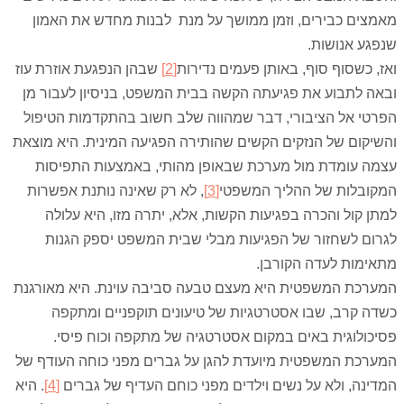
מאמצים כבירים, וזמן ממושך על מנת לבנות מחדש את האמון
שנפגע אנושות.
ואז, כשסוף סוף, באותן פעמים נדירות
[2]
שבהן הנפגעת אוזרת עוז
ובאה לתבוע את פגיעתה הקשה בבית המשפט, בניסיון לעבור מן
הפרטי אל הציבורי, דבר שמהווה שלב חשוב בהתקדמות הטיפול
והשיקום של הנזקים הקשים שהותירה הפגיעה המינית. היא מוצאת
עצמה עומדת מול מערכת שבאופן מהותי, באמצעות התפיסות
המקובלות של ההליך המשפטי
[3]
, לא רק שאינה נותנת אפשרות
למתן קול והכרה בפגיעות הקשות, אלא, יתרה מזו, היא עלולה
לגרום לשחזור של הפגיעות מבלי שבית המשפט יספק הגנות
מתאימות לעדה הקורבן.
המערכת המשפטית היא מעצם טבעה סביבה עוינת. היא מאורגנת
כשדה קרב, שבו אסטרטגיות של טיעונים תוקפניים ומתקפה
פסיכולוגית באים במקום אסטרטגיה של מתקפה וכוח פיסי.
המערכת המשפטית מיועדת להגן על גברים מפני כוחה העודף של
המדינה, ולא על נשים וילדים מפני כוחם העדיף של גברים
[4]
. היא