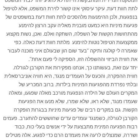
המסקנה המיידית המתבקשת הייתה לא להגיע יותר לבתי המשפט
לתת חוות דעת. עיקר עיסוקי אינו קשור לזירת המשפט, אלא לטיפול
בנפגעות, ולכן ההימנעות מלהסכים לתת חוות דעת במשפטים של
פגיעות מיניות היא כמעט מובנית מאליה עקב הרצון להימנע
מהתחושות הקשות של השפלה, השתקה ואלם. ואכן, נשות מקצוע
ממקצועות הטיפול נוטות להימנע מלתת חוות דעת כאלה. כפי
שאמרה לי קולגה ותיקה "בעד שום הון שבעולם איני מוכנה לעבור
את חווית הביזוי וההשפלה הזו, הספיקה לי פעם אחת".
יחד עם זאת, בעשותנו כך, אנחנו מפקירות את הקורבן לגורלה.
חווית ההפקרה, והכעס על העומדים מנגד, היא חוויה אוניברסאלית
ובלתי נפרדת מהפגיעות המיניות בילדות. ברוב המכריע של
המקרים העולם של הילדה הנפגעת מורכב מאלה שפגעו, ומאלה
שעמדו מנגד, שלא ראו, שלא שמרו, שלא מנעו את הפגיעות
הקשות. גם במקרים רבים של פגיעות מיניות בבגרות הופקרה
הקורבן לגורלה, כשמנגד עומדים עדים שחוששים להתערב. פעמים
רבות הפגיעה המינית מתבצעת על ידי אנשים בעלי כוח, כבוד
ושררה, שמנצלים לרעה את מעמדם הרם כדי לפגוע. אלה מטילים