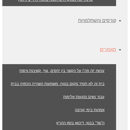
קורסים והשתלמויות
מאמרים
עכשיו ‘זה פה’! על הקשר בין יחסים, גוף, קשיבות וויסות
בית זה לא תמיד מקום בטוח: משמעות השהייה הכפויה בבית
עבור נשים נפגעות אלימות
אמהות בימי קורונה
ה”שד” בבטן: דיכאון בזמן ההריון