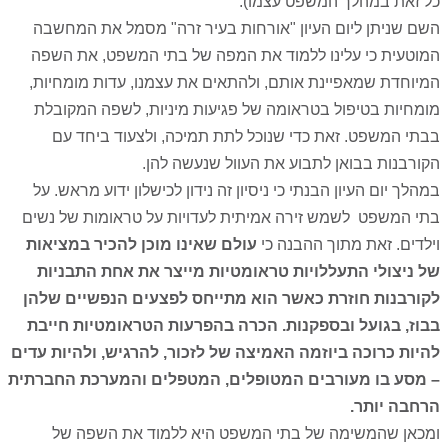
כל זאת במהלך המשפט עצמו).
השם שניתן ליום העיון "אורחות בעיר זרה" מסמל את המחשבה
המוטעית כי עלינו ללמוד את המפה של בתי המשפט, את השפה
המיוחדת שמאפיינת אותם, ולהתאים את עצמנו, עדות מומחיות,
מומחיות בטיפול בטראומה של פגיעות מיניות, לשפה המקובלת
בבתי המשפט. זאת כדי שנוכל לתת תמיכה, ולצעוד ביחד עם
הקורבנות בבואן לתבוע את העוול שנעשה להן.
במהלך יום העיון הבנתי כי ניסיון זה נידון לכישלון ידוע מראש. על
בתי המשפט לשמש זירה אמיתית לעדויות על טראומות של נשים
וילדים. זאת מתוך ההבנה כי
עולם שאינו מוכן להכיר במציאות
של ניצולי התעללויות טראומטיות מייצר את אחת התבניות
לקורבנות חוזרת כאשר הוא מתייחס לפצעים הנפשיים שלהן
בבוז, בגועל ובספקנות. הכרה בהפרעות הטראומטיות חייבת
להיות כרוכה ביוזמה האמיצה של לזכור, להרגיש, ולהיות עדים
– מסע בו מעורבים המטופלים, המטפלים והמערכת החברתית
הרחבה יותר
.
ומכאן שהמשימה של בתי המשפט היא ללמוד את השפה של