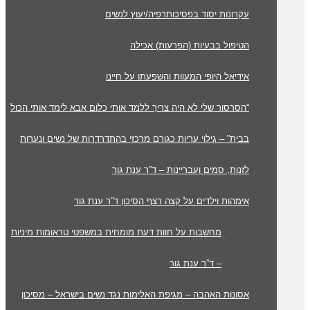
עקרונות יסוד בפסיכותרפיה/יעוץ לנשים
הטיפול בבעיות (הפרעות) אכילה
אידיאל היופי המעוות והשפעתו על חיינו
“הסרסור שלי לא היה צריך ללמד אותי כלום אבא לימד אותי הכול
בבית” – גילוי עריות כגורם מרכזי בהתדרדרות של נשים ונערות
לזנות, סמים ועבריינות – ד”ר ענת גור
אימהות וילדים על קצה רצף הסיכון ד”ר ענת גור
מחשבות על חוות דעת מומחית במשפטי טראומות מיניות
– ד”ר ענת גור
אסונות האהבה – מגיפת האלימות נגד נשים בישראל – מסיכון