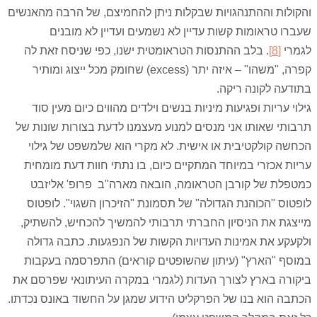
והקולות וההתנהגויות שבקלות ניתן להחמיצם, של הרבה מהאנשים
שעברו טראומות קשות עדיין לא נשמעים ועדיין לא מובנים
לגמרי
[8]
. בלב ההתנסות הטראומטית ישנו, כפי שניסח זאת לה
קפרה, "משהו" – איזה יתר (excess) שחומק מכל ייצוג ומותיר
בתודעה לקונה ריקה.
גילוי עריות ופגיעות מיניות בנשים וילדים מהווים כיום מעין סוד
תרבותי שאותו אני מנסים למנוע מעצמנו לדעת בצורות שונות של
הכחשה קולקטיבית או אישית. לא מקרי הוא שלמשפט של גילוי
עריות אכזרי במיוחד המתקיים כיום, בו נתתי חוות דעת מומחית
כמטפלת של קורבן הטראומה, הובאה מארה"ב פרופ' אליזבט
לופטוס "הכוהנת הגדולה" של תסמונת "הזיכרון השגוי". לופטוס
מייצגת את הניסיון החברתי תרבותי להמשיך להכחיש, להשתיק,
ולקעקע את אמינות העדויות הקשות של הנפגעות. כתבה גדולה
במוסף "הארץ" (עיתון שהשופטים קוראים) התפרסמה בעקבות
ביקורה בארץ לצורך העדות (לגמרי במקרה העיתונאי שפרסם את
הכתבה הוא בנו של הפרקליט הידוע שמגן על החשוד באונס נכדתו.