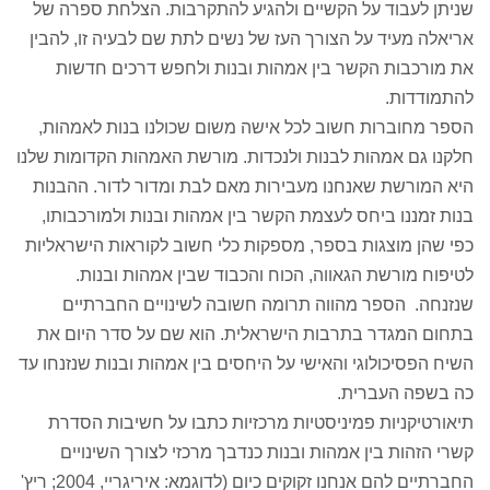
שניתן לעבוד על הקשיים ולהגיע להתקרבות. הצלחת ספרה של
אריאלה מעיד על הצורך העז של נשים לתת שם לבעיה זו, להבין
את מורכבות הקשר בין אמהות ובנות ולחפש דרכים חדשות
להתמודדות.
הספר מחוברות חשוב לכל אישה משום שכולנו בנות לאמהות,
חלקנו גם אמהות לבנות ולנכדות. מורשת האמהות הקדומות שלנו
היא המורשת שאנחנו מעבירות מאם לבת ומדור לדור. ההבנות
בנות זמננו ביחס לעצמת הקשר בין אמהות ובנות ולמורכבותו,
כפי שהן מוצגות בספר, מספקות כלי חשוב לקוראות הישראליות
לטיפוח מורשת הגאווה, הכוח והכבוד שבין אמהות ובנות.
שנזנחה. הספר מהווה תרומה חשובה לשינויים החברתיים
בתחום המגדר בתרבות הישראלית. הוא שם על סדר היום את
השיח הפסיכולוגי והאישי על היחסים בין אמהות ובנות שנזנחו עד
כה בשפה העברית.
תיאורטיקניות פמיניסטיות מרכזיות כתבו על חשיבות הסדרת
קשרי הזהות בין אמהות ובנות כנדבך מרכזי לצורך השינויים
החברתיים להם אנחנו זקוקים כיום (לדוגמא: איריגריי, 2004; ריץ'