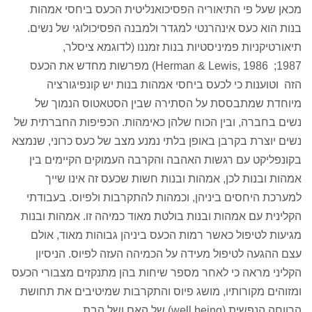
מכאן שעל פי התיאוריה הפסיכואנליטית הכעס ביחסי אמהות
בנות הוא כעס אינהרנטי למגדר ולמבנה הפסיכולוגי של נשים.
תיאורטיקניות פמיניסטיות בנות זמננו (לדוגמא ציסלר,
1987; Herman & Lewis, 1986) מפרשות מחדש את הכעס
הזה וטוענות כי לכעס ביחסי אמהות בנות יש קונפיגורציה
מיוחדת שמתבססת על הסתירה שבין הסטאטוס הנמוך של
נשים בחברה, ובין הכוח שלהן כאימהות. הכפיפות החברתית של
נשים יוצרת בקרבן באופן בלתי נמנע מצב של כעס כרוני, שנמצא
בקונפליקט עם רגשות האהבה והקרבה העמוקים הקיימים בין
אמהות ובנות לכן, אמהות ובנות חשות שכעס זה אינו שייך
למערכת היחסים ביניהן, וכמהות להתקרבות ולפיוס. בעבודתי
הקלינית עם אמהות ובנות בולטת מאוד כמיהה זו. אמהות ובנות
מגיעות לטיפול כאשר רמות הכעס ביניהן גבוהות מאוד, אולם
עצם ההגעה לטיפול מעידה על הכמיהה העזה לפיוס. הניסיון
הקליני מראה כי לאחר מספר שיחות בהן מתנקזים מצבורי הכעס
ומזוהים מקורותיו, מושג פיוס והתקרבות שמיטיבים את תחושת
הרווחה הנפשית (well being) של האם ושל הבת.