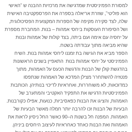
למסורת הפמיניסטית שמדגישה את מרכזיות ההבנה ש "האישי
הוא פוליטי", שוזרת אריאלה בספרה את הפרספקטיבה האישית
שלה, לצד סקירה מקיפה של הספרות המקצועית הפסיכולוגית,
ושל הסיפורת העוסקות ביחסי אמהות – בנות. המחברת מספרת
על יחסיה עם אימהּ ועם ביתה, בצד קולות של אמהות ובנות
שהיא מביאה מתוך עבודתה בשטח.
הספר מביא את הגישה בת זמננו ליחסי אמהות בנות. השיח
הפמיניסטי על יחסי אמהות בנות התאפיין בשנים הראשונות
בהדגשת קולן של הבנות והדגשת הכעס על האמהות, מתוך
פנטזיה להשתחרר מצילן המדכא של האמהות שנתפסו
כמדוכאות, לא משוחררות, ואחראיות לדיכוי בנותיהן. הכותבות
הפמיניסטיות הדגישו את התפקיד האקטיבי והמתערב של
האמהות, והציגו את הבנות כפאסיביות, כנועות, אפילו כקורבנות.
הבעיות של הבנות זכו להרבה יותר חמלה מאשר הבעיות של
האמהות. המפנה חל בשנות ה–90 כאשר החל ניסיון לראות את
האמהות ואת הבנות כאחד כאחראיות לעיצוב היחסים ביניהן.