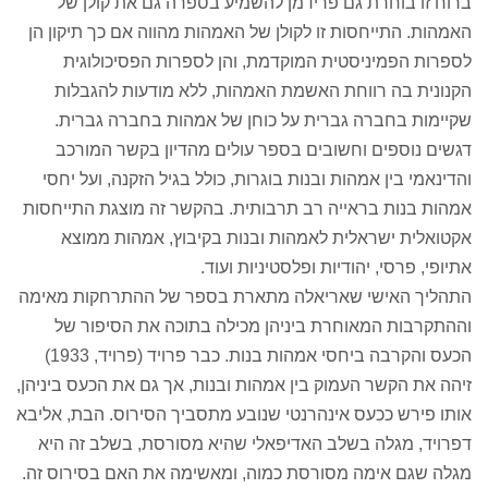
ברוח זו בוחרת גם פרידמן להשמיע בספרה גם את קולן של
האמהות. התייחסות זו לקולן של האמהות מהווה אם כך תיקון הן
לספרות הפמיניסטית המוקדמת, והן לספרות הפסיכולוגית
הקנונית בה רווחת האשמת האמהות, ללא מודעות להגבלות
שקיימות בחברה גברית על כוחן של אמהות בחברה גברית.
דגשים נוספים וחשובים בספר עולים מהדיון בקשר המורכב
והדינאמי בין אמהות ובנות בוגרות, כולל בגיל הזקנה, ועל יחסי
אמהות בנות בראייה רב תרבותית. בהקשר זה מוצגת התייחסות
אקטואלית ישראלית לאמהות ובנות בקיבוץ, אמהות ממוצא
אתיופי, פרסי, יהודיות ופלסטיניות ועוד.
התהליך האישי שאריאלה מתארת בספר של ההתרחקות מאימה
וההתקרבות המאוחרת ביניהן מכילה בתוכה את הסיפור של
הכעס והקרבה ביחסי אמהות בנות. כבר פרויד (פרויד, 1933)
זיהה את הקשר העמוק בין אמהות ובנות, אך גם את הכעס ביניהן,
אותו פירש ככעס אינהרנטי שנובע מתסביך הסירוס. הבת, אליבא
דפרויד, מגלה בשלב האדיפאלי שהיא מסורסת, בשלב זה היא
מגלה שגם אימה מסורסת כמוה, ומאשימה את האם בסירוס זה.