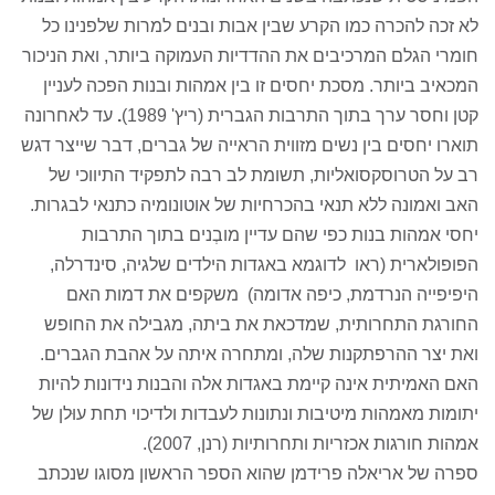
לא זכה להכרה כמו הקרע שבין אבות ובנים למרות שלפנינו כל
חומרי הגלם המרכיבים את ההדדיות העמוקה ביותר, ואת הניכור
המכאיב ביותר. מסכת יחסים זו בין אמהות ובנות הפכה לעניין
קטן וחסר ערך בתוך התרבות הגברית (ריץ' 1989)
.
עד לאחרונה
תוארו יחסים בין נשים מזווית הראייה של גברים, דבר שייצר דגש
רב על הטרוסקסואליות, תשומת לב רבה לתפקיד התיווכי של
האב ואמונה ללא תנאי בהכרחיות של אוטונומיה כתנאי לבגרות.
יחסי אמהות בנות כפי שהם עדיין מובְנים בתוך התרבות
הפופולארית (ראו לדוגמא באגדות הילדים שלגיה, סינדרלה,
היפיפייה הנרדמת, כיפה אדומה) משקפים את דמות האם
החורגת התחרותית, שמדכאת את ביתה, מגבילה את החופש
ואת יצר ההרפתקנות שלה, ומתחרה איתה על אהבת הגברים.
האם האמיתית אינה קיימת באגדות אלה והבנות נידונות להיות
יתומות מאמהות מיטיבות ונתונות לעבדות ולדיכוי תחת עוּלן של
אמהות חורגות אכזריות ותחרותיות (רנן, 2007).
ספרה של אריאלה פרידמן שהוא הספר הראשון מסוגו שנכתב