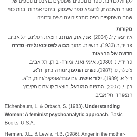
לקרוא לכתיבת ספרים נוספים שעוסקים בהיבטים נוספים של
סוגיה חשובה זו, לדוגמא ספר שיעסוק ביחסי אמהות ובנות כפי
שהם משתקפים בפסיכותרפיה עם נשים וכדומה.
מקורות
איריגארי, ל. (2004).
אני, את, אנחנו.
הוצאת רסלינג, תל אביב.
פרויד, ז. (1933). הנשיות. מתוך
מבוא לפסיכואנליזה- סדרה
חדשה של הרצאות
.
פריידיי, נ. (1980).
אימי ואני
. זמורה- ביתן, תל אביב.
צ'סלר, פ. (1987).
נשים ושגעון
. זמורה ביתן, ת"א.
ריץ' א. (1989).
ילוד אישה.
עם עובד/אופקים/זהות, ת"א.
רנן, י. (2007).
התפוח המורעל.
הוצאת קו אדום הקיבוץ
המאוחד, תל אביב.
Eichenbaum, L. & Orbach, S. (1983).
Understanding
Women: A feminist psychoanalytic approach
. Basic
Books, U.S.A.
Herman, J.L., & Lewis, H.B. (1986). Anger in the mother-