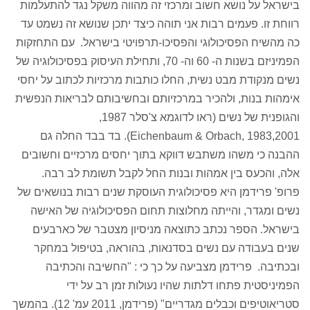
בישראל על נושא חשוב ומרכזי זה מהווה משקל נגד להתעלמות
רווחת זו. פעמים רבות אני תוהה כיצד יתכן שנושא זה נשמט עד
כה מהשיח הפסיכולוגי והפסיכו-תרפויטי בישראל. עם התחזקות
הפמיניזם בשנות ה- 60 וה- 70, ותחילת העיסוק בפסיכולוגיה של
נשים מנקודת מבט נשית, החלו כותבות מרכזיות לכתוב על יחסי
אימהות בנות, ולהכיר במרכזיותם ובחשיבותם לבריאות הנפשית
והגופנית של נשים (ראו לדוגמא צ'סלר 1987,
2001,Eichenbaum & Orbach, 1983). בד בבד החלה גם
ההבנה כי משהו משתבש דווקא בתוך יחסים מרכזיים וחשובים
אלה, והכעס בין אמהות ובנות החל לקבל תשומת לב רבה.
פרופ' פרידמן היא פסיכולוגית העוסקת שנים רבות בנושאים של
נשים ומגדר, והייתה מחלוצות תחום הפסיכולוגיה של האישה
בישראל. הספר נכתב כתוצאה מניסיון מצטבר של כארבעים
שנים בעבודה עם נשים בסדנאות, בהוראה, בטיפול במחקר
ובכתיבה. פרידמן מצביעה על כך כי : "החשיבה והכתיבה
הפמיניסטית פתחו דלתות שהיו נעולות זמן רב על ידי
סטריאוטיפים וכבלים מגדריים" (פרידמן, 2011 עמ' 12). בהמשך