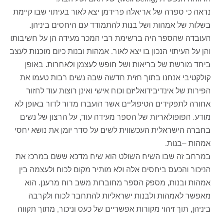
נראה כי ספרה של אריאלה פרידמן יצא לאור בעיתוי שבו קיימת
בשלות של אמהות ושל בנות להתמודד עם היחסים ביניהן.
העובדה שהספר היה ברשימת רבי המכר מעידה הן על חשיבותו
והן על העיתוי הנכון בו יצא לאור. אמהות ובנות כיום מוכנות לעצב
ביחד מורשת של בריאות ושל חופש לעצמן ולאחרות. באופן
קולקטיבי אנחנו בתוך חזית חדשה שבה נשים רבות טעמו את
הפירות של אינדיבידואליזם וכוח אישי ואינן רוצות עוד לחזור
אחורה לתפקידים הטיפוליים אשר הועברו מדור לדור באופן לא
מודע. הפופולאריות של הספר מעידה עוד, על הרצון של נשים
בחברה הישראלית העכשווית לשים על סדר יומן את נושא יחסי
אמהות –בנות.
במרחב זה שבו השיח השולט הוא שיח מדכא ששם במרכז את
הניכור והכעס ביחסים אלה ולא מותיר מקום לכוח ולעצמה בין
אמהות ובנות, מספק הספר מחוברות משב רוח מרענן. הוא
מאפשר לאמהות ולבנות ישראליות להתחבר לכוח ולקרבה
ביניהן, תוך זיהוי מקורות אפשריים של כעס וניכור, מתוך תקווה