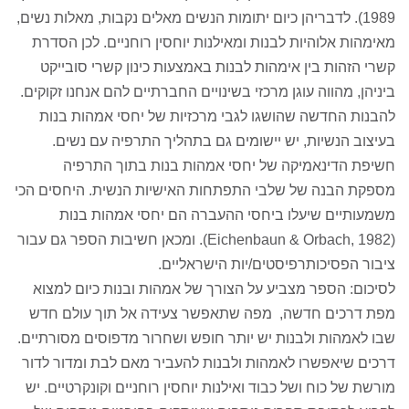
1989). לדבריהן כיום יתומות הנשים מאלים נקבות, מאלות נשים,
מאימהות אלוהיות לבנות ומאילנות יוחסין רוחניים. לכן הסדרת
קשרי הזהות בין אימהות לבנות באמצעות כינון קשרי סובייקט
ביניהן, מהווה עוגן מרכזי בשינויים החברתיים להם אנחנו זקוקים.
להבנות החדשה שהושגו לגבי מרכזיות של יחסי אמהות בנות
בעיצוב הנשיות, יש יישומים גם בתהליך התרפיה עם נשים.
חשיפת הדינאמיקה של יחסי אמהות בנות בתוך התרפיה
מספקת הבנה של שלבי התפתחות האישיות הנשית. היחסים הכי
משמעותיים שיעלו ביחסי ההעברה הם יחסי אמהות בנות
(Eichenbaun & Orbach, 1982). ומכאן חשיבות הספר גם עבור
ציבור הפסיכותרפיסטים/יות הישראליים.
לסיכום: הספר מצביע על הצורך של אמהות ובנות כיום למצוא
מפת דרכים חדשה, מפה שתאפשר צעידה אל תוך עולם חדש
שבו לאמהות ולבנות יש יותר חופש ושחרור מדפוסים מסורתיים.
דרכים שיאפשרו לאמהות ולבנות להעביר מאם לבת ומדור לדור
מורשת של כוח ושל כבוד ואילנות יוחסין רוחניים וקונקרטיים. יש