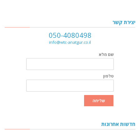
יצירת קשר
050-4080498
info@wtc-anatgur.co.il
שם מלא
טלפון
שליחה
חדשות אחרונות
הרצאה "נשים, מלחמה ובריאות נפש" בהנחיית ד"ר ענת גור