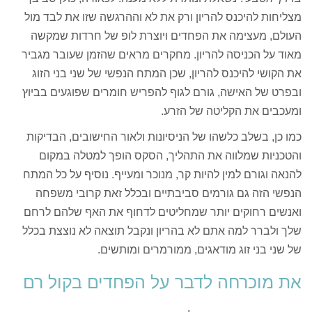
מצליחות להיכנס להריון ורק את לא וההרגשה שזו את לבד מול
העולם, מעצימה את הפחדים ויוצרת לופ של חרדות שמקשה
מאוד על הכניסה להריון. מחקרים מראים שהזמן שעובר מגביר
את הקושי להיכנס להריון, שכן המתח הנפשי של שני בני הזוג
ובפרט של האישה, גורם לגוף להפריש חומרים שפוגעים בביוץ
ומעכבים את הקליטה של הזרע.
כמו כן, בשלב כלשהו של הניסיונות ולאור החישובים, הבדיקות
והטכניות שמלווה את התהליך, הסקס הופך למטלה במקום
להנאה וגורם למין להיות קר, מנוכר ומעייף. נוסיף על כל המתח
הנפשי הזה גם גורמים סביבתיים ובכלל זאת קרובי משפחה
ואנשים רחוקים יותר שמחליטים לדחוף את האף שלהם לרחם
שלך ולברר למה אתם לא בהריון ונקבל תוצאה לא נוצצת בכלל
של שני בני זוג מודאגים, ממורמרים ומותשים.
את מוכרחה לדבר על הפחדים בקול רם