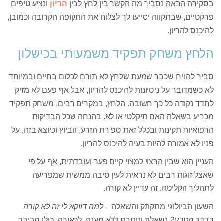
בסקירה הבאה נסביר מה הקשר בין לחץ לבין
הריון
ונציע טיפים
פרקטיים, שבתקווה יסייעו לך לצלוח את התקופה הקרובה וכמובן,
להיכנס להריון.
הלחץ משחק תפקיד משמעותי בכישלון
סביר להניח שכבר שמעת שלחץ לא תורם לכלום בחיים ובמיוחד
לא כשמדובר על ניסיונות להיכנס להריון, אבל אף פעם לא מזיק
לחדד נקודה כל כך חשובה. הלחץ, במקרים רבים, משחק תפקיד
מכריע בשאלה האם תיקלטי או לא. בהנחה שכל הבדיקות
הרפואיות תקינות ובכלל זאת ספירת הזרע, הביוץ וכיוצא בזה, על
פניו לא אמורה להיות בעיה להיכנס להריון.
העניין הוא שבין הרצוי למצוי קיים פער ועובדתית, אף על פי
שאצל זוגות רבים לא נראית לעין סיבה ממשית שמפריעה
לתהליך הקליטה, זה עדיין לא קורה.
השעון הביולוגי מתקתק והשאלה –
למה דווקא לי זה לא קורה
בדרך הטבע?
נשאלת ונותרת ללא מענה. לכאורה, כולן סביבך