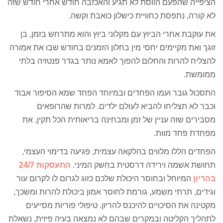
הציפייה שהפעם הווסת לא תגיע והאכזבה חודש אחרי חודש שזה
לא קורה, נתפסת כחוויית כישלון כואבת וקשה.
את עוקבת אחרי הביוץ עם מקלוני ביוץ והוא מתרחש בזמן, בן
זוגך ואת מקיימים יחסי מין בחלון הזמנים בחודש שבו את אמורה
להצליח להרות והחלום להפוך לאמא נותר בגדר פנטזיה בלתי
ממומשת.
התסכול גובר ועמו הפחדים ובמיוחד הפחד שמא הסיפור אבוד
וכבר לא תצליחו להביא לעולם ילדים. למרות שהרופאים
מסבירים שזה עניין של זמן ומבחינה בריאותית הכל תקין, את
מפחדת פחד מוות.
הפחדים הללו מלווים בהלקאה עצמית, פגיעה בדימוי העצמי,
תחושת אשמה וירידה דרסטית בחשק המיני.
התעסקות 24/7
בהריון
המיוחל ובחוסר היכולת שלכם כזוג לגרום לו לקרום עור
וגידים, תרתי משמע, גורמת לחוסר אמון ביכולת להרות ומשכך,
מקטינה את הסיכויים להיכנס להריון. טיפולי פוריות מסייעים
לתהליך הקליטה ובמקרים שבהם לא נמצאה בעיה פיזית, נשאלת