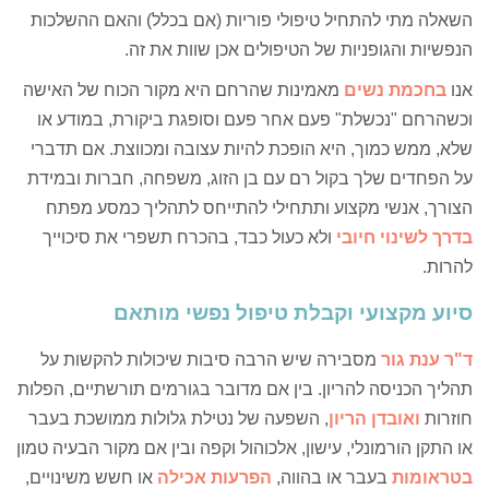
השאלה מתי להתחיל טיפולי פוריות (אם בכלל) והאם ההשלכות
הנפשיות והגופניות של הטיפולים אכן שוות את זה.
אנו
בחכמת נשים
מאמינות שהרחם היא מקור הכוח של האישה
וכשהרחם "נכשלת" פעם אחר פעם וסופגת ביקורת, במודע או
שלא, ממש כמוך, היא הופכת להיות עצובה ומכווצת. אם תדברי
על הפחדים שלך בקול רם עם בן הזוג, משפחה, חברות ובמידת
הצורך, אנשי מקצוע ותתחילי להתייחס לתהליך כמסע מפתח
בדרך לשינוי חיובי
ולא כעול כבד, בהכרח תשפרי את סיכוייך
להרות.
סיוע מקצועי וקבלת טיפול נפשי מותאם
ד"ר ענת גור
מסבירה שיש הרבה סיבות שיכולות להקשות על
תהליך הכניסה להריון. בין אם מדובר בגורמים תורשתיים, הפלות
חוזרות
ואובדן הריון
, השפעה של נטילת גלולות ממושכת בעבר
או התקן הורמונלי, עישון, אלכוהול וקפה ובין אם מקור הבעיה טמון
בטראומות
בעבר או בהווה,
הפרעות אכילה
או חשש משינויים,