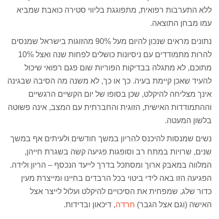
ללא התערבות רפואית, מתפוגגת בליווי סטירה כואבת שמביא
עמו מבחן התוצאה.
נתונים מראים שנכון להיום מעל 90% מהזוגות בישראל שמנסים
להרות מתמודדים עם ניסיונות כושלים לפחות שנה ואצל 10%
מתוכם, לא מתגלה בבדיקות הפוריות שום פגם רפואי שיכול
להעיד שאכן קיימת בעיה. כך או כך, לא משנה מה הסיבה שבגינה
אינך מצליחה להיקלט, שכן בסופו של יום הקשיים הרגשיים
וההתמודדות האישית, הזוגית והחברתית עם המצב, אינה פשוטה
בלשון המעטה.
נשים שמנסות להיכנס להריון במשך חודשים ולעיתים אף במשך
שנים, שרויות במתח רב וסופגות פגיעה קשה בשגרת חייהן,
המלווה במאבק ארוך ומסתכל בדרך לייעד הנכסף – הריון ולידה.
הפגיעה הזו באה לידי ביטוי בכל הרבדים בחיינו ומייצרת מעין
כדור שלג, שמפחית את הסיכויים להיקלט ועלול לייצר אצל
האישה (וגם אצל הגבר)
חרדה
, דיכאון ובדידות.