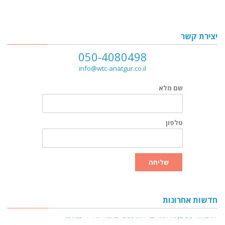
יצירת קשר
050-4080498
info@wtc-anatgur.co.il
שם מלא
טלפון
שליחה
חדשות אחרונות
הרצאה "נשים, מלחמה ובריאות נפש" בהנחיית ד"ר ענת גור