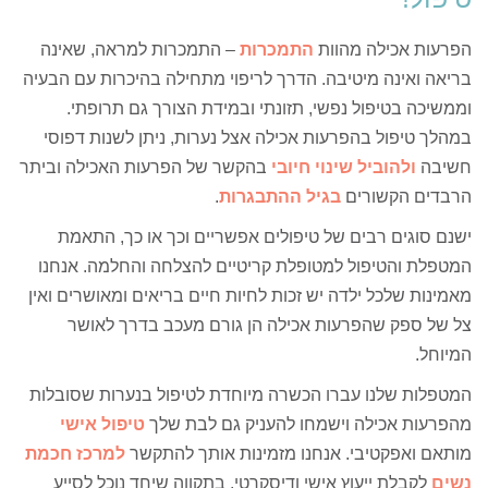
הפרעות אכילה מהוות
התמכרות
– התמכרות למראה, שאינה
בריאה ואינה מיטיבה. הדרך לריפוי מתחילה בהיכרות עם הבעיה
וממשיכה בטיפול נפשי, תזונתי ובמידת הצורך גם תרופתי.
במהלך טיפול בהפרעות אכילה אצל נערות, ניתן לשנות דפוסי
חשיבה
ולהוביל שינוי חיובי
בהקשר של הפרעות האכילה וביתר
הרבדים הקשורים
בגיל ההתבגרות
.
ישנם סוגים רבים של טיפולים אפשריים וכך או כך, התאמת
המטפלת והטיפול למטופלת קריטיים להצלחה והחלמה. אנחנו
מאמינות שלכל ילדה יש זכות לחיות חיים בריאים ומאושרים ואין
צל של ספק שהפרעות אכילה הן גורם מעכב בדרך לאושר
המיוחל.
המטפלות שלנו עברו הכשרה מיוחדת לטיפול בנערות שסובלות
מהפרעות אכילה וישמחו להעניק גם לבת שלך
טיפול אישי
מותאם ואפקטיבי. אנחנו מזמינות אותך להתקשר
למרכז חכמת
נשים
לקבלת ייעוץ אישי ודיסקרטי, בתקווה שיחד נוכל לסייע