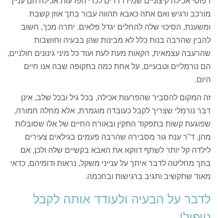
דפוסי אכילה קיצוניים שמידרדרים לכדי הפרעות אכילה הם עניין
מורכב ורגיש ואם אתה כאבא תהווה עבור בתך אוזן קשבת
ומשענת, הסיכוי שלה להחלים יגדל פלאים. יתרה מכך, חשוב
להבין שהרבה בנות כלל לא מבינות שהן בבעיה וחושבות
שהרעבה עצמאית, הקאות מעת לעת ועוד כל מיני גינונים חולניים,
הם נורמליים וטבעיים, על אחת כמה בתקופה שבה אנו חיים
היום.
זה המקום להסביר שהפרעות אכילה, בכל גיל ובכל שלב, אינן
דבר נורמלי שצריך לקבל כעובדה מוגמרת, אלא מחלה חמורה,
שפוגעת קשות בתפקוד התקין ובאורח החיים של אלו שסובלות
מהן. ד"ר ענת גור מסבירה שהרבה פעמים בגילאים צעירים
לילדה קל יותר לשתף דווקא את האבא בקשיים שלה ולכן, אם
בתך מחליטה לדבר איתך על ענייני משקל, נראות ודומיהם, כדאי
מאוד שתקשיב ותגיב ברגישות ובחכמה.
לדבר על הבעיה ולעודד אותה לקבל
טיפול!