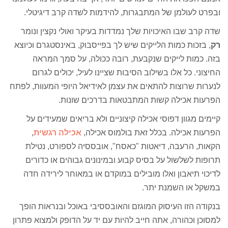
ובפרט לעולמן של המתבגרות, להידמות לשדה קרב דיגיטלי.
שדה קרב שבו האיכויות שלך נמדדות בעיקר ואולי נקצין ונומר
רק
, בזכות כמות הלייקים שיש לך בפייסבוק, באינסטגרם וכיוצא
בזה. כמות לייקים שנקבעת, רובה ככולה, על סמך המראה
החיצוני. כל אלו בשילוב הסיבות שציינו לעיל, יכולים לגרום
לנערות שרוצות להתאים את עצמן לאידיאל היופי המעוות, לפתח
הפרעות אכילה קשות המתבטאות בדרכים שונות.
קיימים מגוון דפוסי אכילה קיצוניים ולא בריאים שמעידים על
הפרעות אכילה. בכלל זאת בולמוס אכילה,
אכילה רגשית
,
הקאות, הרעבה, דיאטות "כאסח", אובססיה לספורט, נטילת
תרופות לשלשול על בסיס קבוע ובמינונים גבוהים או כדורים
לדיכוי תיאבון ואלו מובילים במוקדם או במאוחר לירידה חדה
במשקל או השמנת יתר.
בנקודה הזו העיסוק המוגזם והאובססיבי באוכל ובנראות הופך
למסוכן וכהורה, אתה חייב להיות עם יד על הדופק ולמצוא פתרון