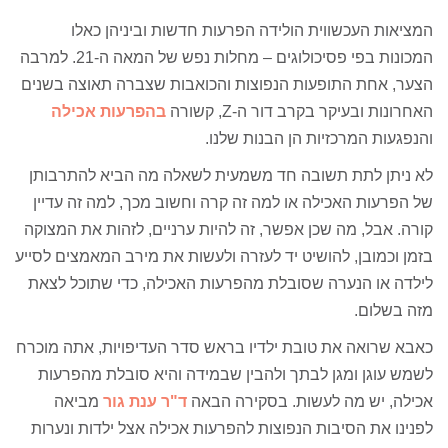
המציאות העכשווית הולידה הפרעות חדשות וביניהן כאלו
המכונות בפי פסיכולוגים – מחלות נפש של המאה ה-21. למרבה
הצער, אחת התופעות הנפוצות והכואבות שצברה תאוצה בשנים
האחרונות ובעיקר בקרב דור ה-Z, קשורה
בהפרעות אכילה
והנפגעות המרכזיות הן הבנות שלנו.
לא ניתן לתת תשובה חד משמעית לשאלה מה הביא להתרבותן
של הפרעות האכילה או למה זה קרה וחשוב מכך, למה זה עדיין
קורה. אבל, מה שכן אפשר, זה להיות ערניים, לזהות את המצוקה
בזמן וכמובן, להושיט יד לעזרה ולעשות את מירב המאמצים לסייע
לילדה או הנערה שסובלת מהפרעות האכילה, כדי שתוכל לצאת
מזה בשלום.
כאבא שרואה את טובת ילדיו בראש סדר העדיפויות, אתה מוכרח
לשמש עוגן ומגן לבתך ולהבין שבמידה והיא סובלת מהפרעות
אכילה, יש מה לעשות. בסקירה הבאה
ד"ר ענת גור
מביאה
לפנינו את הסיבות הנפוצות להפרעות אכילה אצל ילדות ונערות