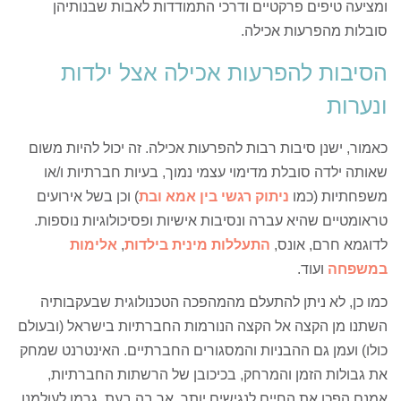
ומציעה טיפים פרקטיים ודרכי התמודדות לאבות שבנותיהן
סובלות מהפרעות אכילה.
הסיבות להפרעות אכילה אצל ילדות
ונערות
כאמור, ישנן סיבות רבות להפרעות אכילה. זה יכול להיות משום
שאותה ילדה סובלת מדימוי עצמי נמוך, בעיות חברתיות ו/או
משפחתיות (כמו
ניתוק רגשי בין אמא ובת
) וכן בשל אירועים
טראומטיים שהיא עברה ונסיבות אישיות ופסיכולוגיות נוספות.
לדוגמא חרם, אונס,
התעללות מינית בילדות
,
אלימות
במשפחה
ועוד.
כמו כן, לא ניתן להתעלם מהמהפכה הטכנולוגית שבעקבותיה
השתנו מן הקצה אל הקצה הנורמות החברתיות בישראל (ובעולם
כולו) ועמן גם ההבניות והמסגורים החברתיים. האינטרנט שמחק
את גבולות הזמן והמרחק, בכיכובן של הרשתות החברתיות,
אמנם הפכו את החיים לנגישים יותר, אך בה בעת, גרמו לעולמנו