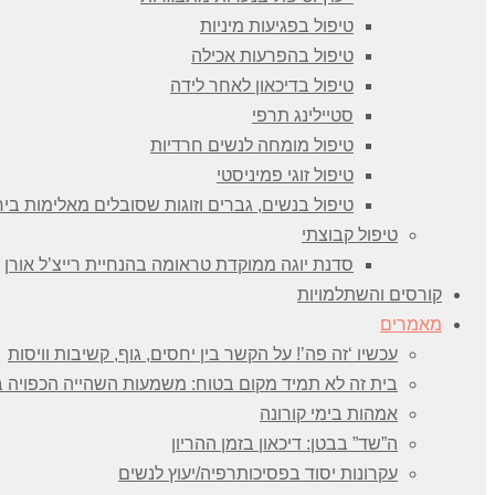
טיפול בפגיעות מיניות
טיפול בהפרעות אכילה
טיפול בדיכאון לאחר לידה
סטיילינג תרפי
טיפול מומחה לנשים חרדיות
טיפול זוגי פמיניסטי
טיפול בנשים, גברים וזוגות שסובלים מאלימות ביח
טיפול קבוצתי
סדנת יוגה ממוקדת טראומה בהנחיית רייצ’ל אורן
קורסים והשתלמויות
מאמרים
עכשיו ‘זה פה’! על הקשר בין יחסים, גוף, קשיבות וויסות
בית זה לא תמיד מקום בטוח: משמעות השהייה הכפויה ב
אמהות בימי קורונה
ה”שד” בבטן: דיכאון בזמן ההריון
עקרונות יסוד בפסיכותרפיה/יעוץ לנשים