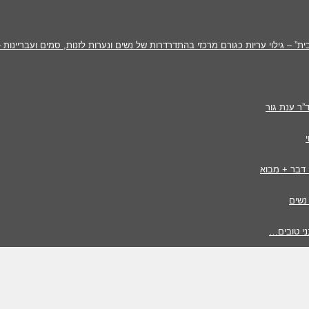
” – גילוי עריות כגורם מרכזי בהתדרדרות של נשים ונערות לזנות, סמים ועבריינות –
”ר ענת גור
 דבר + מבוא
נשים
ני טובים…