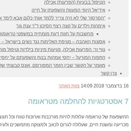
הטיפול בבעיות (הפרעות) אכילה
אידיאל היופי המעוות והשפעתו על חיינו
“הסרסור שלי לא היה צריך ללמד אותי כלום אבא לימד אות
אימהות וילדים על קצה רצף הסיכון ד”ר ענת גור
מחשבות על חוות דעת מומחית במשפטי טראומות מ
אסונות האהבה – מגיפת האלימות נגד נשים בישראל – מס
גוף זר: הפרעות אכילה, פגיעות מיניות בילדות וטיפול 
התפוח המורעל – יחסי אמהות בנות והשפעתם על יחסי 
מאמר על הקשר שבין הזמר המפורסם, אונס קבוצתי של 
צרו קשר
16 בדצמבר 2018
14:09
צוות האתר
7 אסטרטגיות להחלמה מטראומה
ההשפעות של טראומה עלולות להיות מורכבות וארוכות טווח וכל תגובה
מכריעה ומשנת חיים, שעלולה לגרום לכאב ולמצוקה מתמשכים ולעי