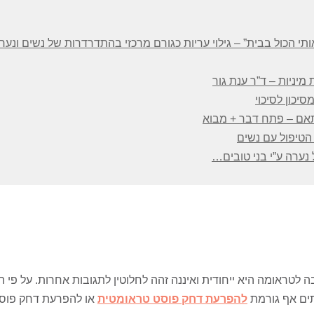
י הכול בבית” – גילוי עריות כגורם מרכזי בהתדרדרות של נשים ונערות
יניות – ד”ר ענת גור
יכון לסיכוי
מותאם – פתח דבר + מבוא
הטיפול עם נשים
נערה ע”י בני טובים…
 לטראומה היא ייחודית ואיננה זהה לחלוטין לתגובות אחרות. על פי הא
תים אף גורמת
להפרעת דחק פוסט טראומטית
או להפרעת דחק פוסט