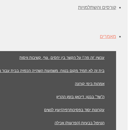
קורסים והשתלמויות
מאמרים
עכשיו ‘זה פה’! על הקשר בין יחסים, גוף, קשיבות וויסות
בית זה לא תמיד מקום בטוח: משמעות השהייה הכפויה בבית עבור נ
אמהות בימי קורונה
ה”שד” בבטן: דיכאון בזמן ההריון
עקרונות יסוד בפסיכותרפיה/יעוץ לנשים
הטיפול בבעיות (הפרעות) אכילה