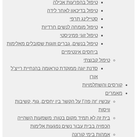
טיפול בהפרעות אכילה
טיפול בדיכאון לאחר לידה
סטיילינג תרפי
טיפול מומחה לנשים חרדיות
טיפול זוגי פמיניסטי
טיפול בנשים, גברים וזוגות שסובלים מאלימות
ביחסים אינטימיים
טיפול קבוצתי
סדנת יוגה ממוקדת טראומה בהנחיית רייצ’ל
אורן
קורסים והשתלמויות
מאמרים
עכשיו ‘זה פה’! על הקשר בין יחסים, גוף, קשיבות
וויסות
בית זה לא תמיד מקום בטוח: משמעות השהייה
הכפויה בבית עבור נשים נפגעות אלימות
אמהות בימי קורונה