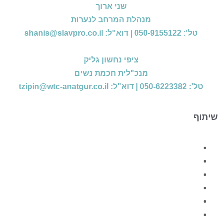
שני ארוך
מנהלת המרחב לנערות
טל': 050-9155122 | דוא"ל: shanis@slavpro.co.il
ציפי נחשון גליק
מנכ"לית חכמת נשים
טל': 050-6223382 | דוא"ל: tzipin@wtc-anatgur.co.il
שיתוף