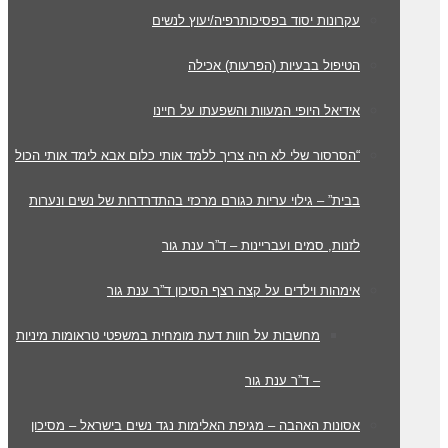
עקרונות יסוד בפסיכותרפיה/יעוץ לנשים
הטיפול בבעיות (הפרעות) אכילה
אידיאל היופי המעוות והשפעתו על חיינו
“הסרסור שלי לא היה צריך ללמד אותי כלום אבא לימד אותי הכול
בבית” – גילוי עריות כגורם מרכזי בהתדרדרות של נשים ונערות
לזנות, סמים ועבריינות – ד”ר ענת גור
אימהות וילדים על קצה רצף הסיכון ד”ר ענת גור
מחשבות על חוות דעת מומחית במשפטי טראומות מיניות
– ד”ר ענת גור
אסונות האהבה – מגיפת האלימות נגד נשים בישראל – מסיכון