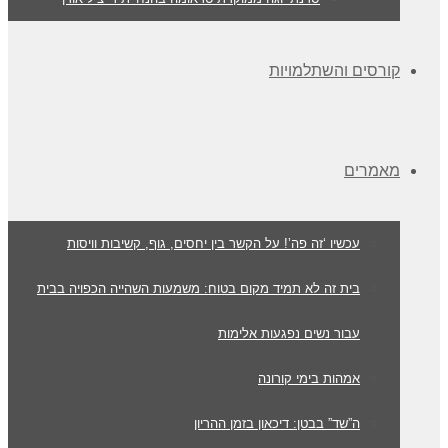
קורסים והשתלמויות
מאמרים
עכשיו ‘זה פה’! על הקשר בין יחסים, גוף, קשיבות וויסות
בית זה לא תמיד מקום בטוח: משמעות השהייה הכפויה בבית
עבור נשים נפגעות אלימות
אמהות בימי קורונה
ה”שד” בבטן: דיכאון בזמן ההריון