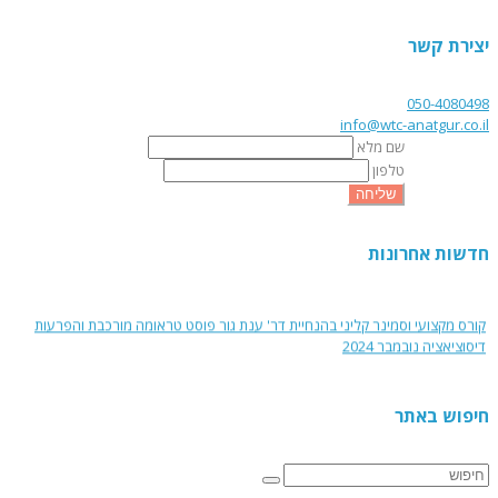
יצירת קשר
050-4080498
info@wtc-anatgur.co.il
שם מלא
טלפון
שליחה
חדשות אחרונות
הרצאה "נשים, מלחמה ובריאות נפש" בהנחיית ד"ר ענת גור
קורס מקצועי וסמינר קליני בהנחיית דר' ענת גור פוסט טראומה מורכבת והפרעות
דיסוציאציה נובמבר 2024
קורס מקצועי והדרכה קלינית - טיפול בהפרעות אכילה על רקע פגיעות מיניות בילדות
- ינואר 2025
חיפוש באתר
קורס פסיכולוגיה של האישה ודרכי טיפול מותאמות - אפריל 25
ראיון עם ד״ר ענת גור בפודקאסט של ד"ר אפרת לירז