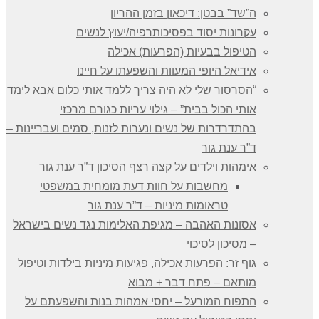
ה”שד” בבטן: דיכאון בזמן ההריון
עקרונות יסוד בפסיכותרפיה/יעוץ לנשים
הטיפול בבעיות (הפרעות) אכילה
אידיאל היופי המעוות והשפעתו על חיינו
“הסרסור שלי לא היה צריך ללמד אותי כלום אבא לימד
אותי הכול בבית” – גילוי עריות כגורם מרכזי
בהתדרדרות של נשים ונערות לזנות, סמים ועבריינות –
ד”ר ענת גור
אימהות וילדים על קצה רצף הסיכון ד”ר ענת גור
מחשבות על חוות דעת מומחית במשפטי
טראומות מיניות – ד”ר ענת גור
אסונות האהבה – מגיפת האלימות נגד נשים בישראל
– מסיכון לסיכוי
גוף זר: הפרעות אכילה, פגיעות מיניות בילדות וטיפול
מותאם – פתח דבר + מבוא
התפוח המורעל – יחסי אמהות בנות והשפעתם על