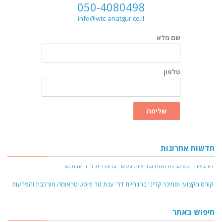
050-4080498
info@wtc-anatgur.co.il
שם מלא
טלפון
שליחה
חדשות אחרונות
הרצאה "נשים, מלחמה ובריאות נפש" בהנחיית ד"ר ענת גור
קורס מקצועי וסמינר קליני בהנחיית דר' ענת גור פוסט טראומה מורכבת והפרעות
דיסוציאציה נובמבר 2024
קורס מקצועי והדרכה קלינית - טיפול בהפרעות אכילה על רקע פגיעות מיניות
חיפוש באתר
בילדות - ינואר 2025