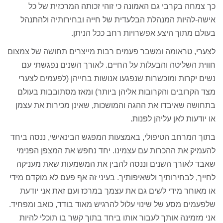
כך צמחה בקרבי גם האמונה כי זוהי זכותה המרכזית של כל
אישה-להיות המנהלת הבלעדית של חייה ובחירותיה ולהתנהל
בעולם מתוך היצע אפשרויות רחב ככל הניתן.
לצערי, טראומה ומשבר פעמים רבות מייצרים תחושה של צמצום
חווית השליטה והבעלות על החיים. לאורך השנים נפגשתי עם
נשים יקרות ומוכשרות שנפגעו אנושות בחייהן (לפעמים לצערי
מצד הקרובים והקרובות אליהן ביותר) ומאז מסתובבות בעולם
בתחושה שאיבדו את ההגה והמושכות, שאינן מכירות את עצמן
או יודעות לאן עליהן לפנות.
בתוך המרחב הטיפולי, באמצעות המפגש הבינאישי, ננסה ביחד
להעמיק את ההכרות עם עצמינו. יחד נחפש את המצפן הפנימי
שאבד לאורך השנים וננסה להבין את המשמעות שאת מעניקה
לחייך, לבחירותיך ולשאיפותיך. בעיני זה אף פעם לא מוקדם מידי
או מאוחר מידי לשים גם את עצמך במרכז ועם זאת אני יודעת
שלפעמים מסע של שינוי עלול להרגיש מאוד בודד, כואב ומפחיד.
אני מזמינה אותך לעבור אותו ביחד בתוך קשר בו תוכלי להיות